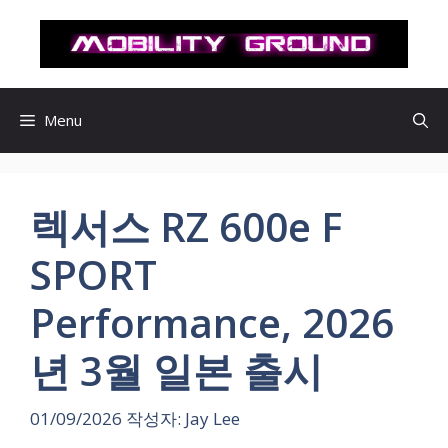
컨
텐
츠
로
건
Menu
너
뛰
기
렉서스 RZ 600e F
SPORT
Performance, 2026
년 3월 일본 출시
01/09/2026
작성자:
Jay Lee