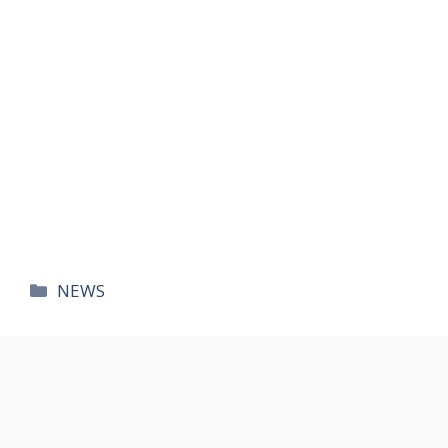
카
NEWS
테
고
리