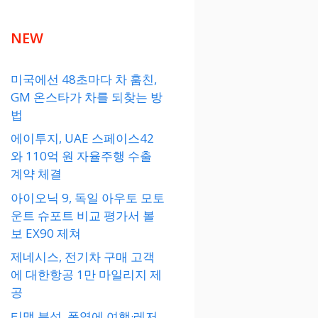
NEW
미국에선 48초마다 차 훔친,
GM 온스타가 차를 되찾는 방
법
에이투지, UAE 스페이스42
와 110억 원 자율주행 수출
계약 체결
아이오닉 9, 독일 아우토 모토
운트 슈포트 비교 평가서 볼
보 EX90 제쳐
제네시스, 전기차 구매 고객
에 대한항공 1만 마일리지 제
공
티맵 분석, 폭염에 여행·레저