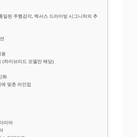
통일된 주행감각, 렉서스 드라이빙 시그니처의 추
쿠션
적용
 (하이브리드 모델만 해당)
진화
일에 맞춘 라인업
 타이어
이어