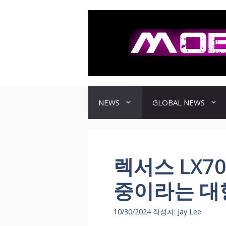
컨
텐
츠
로
건
너
뛰
기
NEWS
GLOBAL NEWS
렉서스 LX70
중이라는 대형
10/30/2024
작성자:
Jay Lee