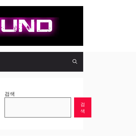
검색
검
색