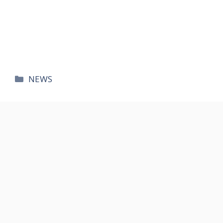
카
NEWS
테
고
리