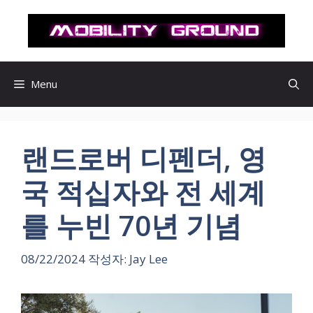
컨
텐
츠
로
건
Menu
너
뛰
기
랜드로버 디펜더, 영
국 적십자와 전 세계
를 누빈 70년 기념
08/22/2024
작성자:
Jay Lee