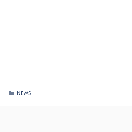
카
NEWS
테
고
리