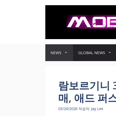
컨
텐
츠
로
건
너
뛰
기
NEWS
GLOBAL NEWS
람보르기니 3
매, 애드 퍼
03/20/2026
작성자:
Jay Lee