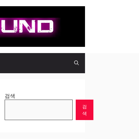
검색
검
색