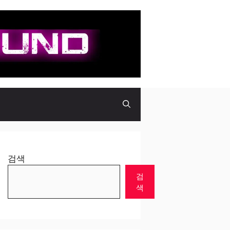
검색
검
색