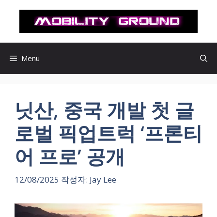
컨
텐
츠
로
건
Menu
너
뛰
기
닛산, 중국 개발 첫 글
로벌 픽업트럭 ‘프론티
어 프로’ 공개
12/08/2025
작성자:
Jay Lee