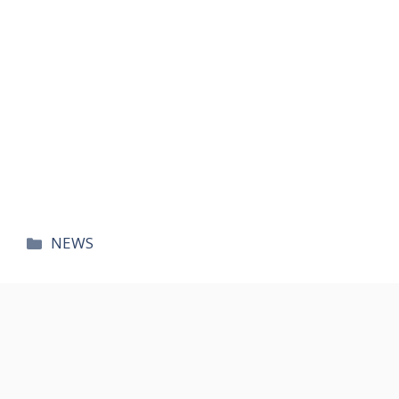
카
NEWS
테
고
리