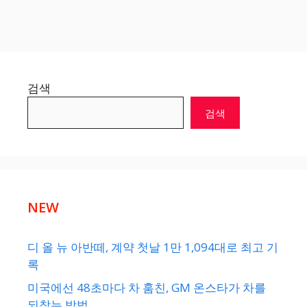
검색
검색
NEW
디 올 뉴 아반떼, 계약 첫날 1만 1,094대로 최고 기
록
미국에선 48초마다 차 훔친, GM 온스타가 차를
되찾는 방법