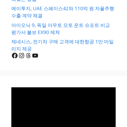
에이투지, UAE 스페이스42와 110억 원 자율주행
수출 계약 체결
아이오닉 9, 독일 아우토 모토 운트 슈포트 비교
평가서 볼보 EX90 제쳐
제네시스, 전기차 구매 고객에 대한항공 1만 마일
리지 제공
Facebook
Instagram
Threads
YouTube