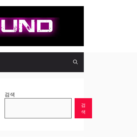
검색
검
색