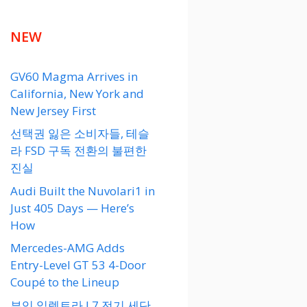
NEW
GV60 Magma Arrives in
California, New York and
New Jersey First
선택권 잃은 소비자들, 테슬
라 FSD 구독 전환의 불편한
진실
Audi Built the Nuvolari1 in
Just 405 Days — Here’s
How
Mercedes-AMG Adds
Entry-Level GT 53 4-Door
Coupé to the Lineup
뷰익 일렉트라 L7 전기 세단,