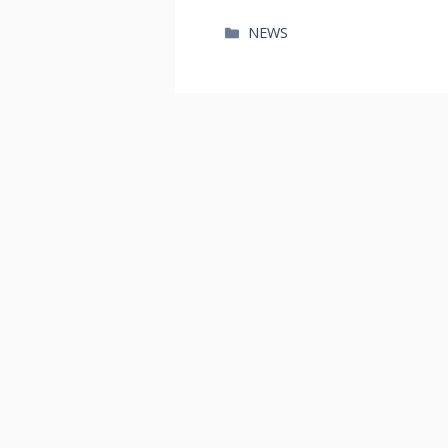
카
NEWS
테
고
리