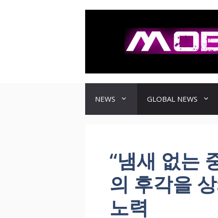
컨
텐
츠
로
건
너
뛰
기
NEWS
GLOBAL NEWS
“냄새 없는 
의 후각을 
노력