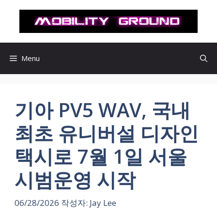
컨
텐
츠
로
건
Menu
너
뛰
기
기아 PV5 WAV, 국내
최초 유니버설 디자인
택시로 7월 1일 서울
시범운영 시작
06/28/2026
작성자:
Jay Lee