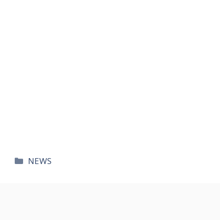
카
NEWS
테
고
리