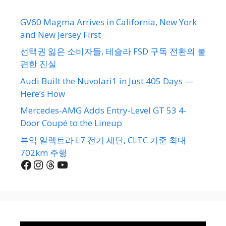
GV60 Magma Arrives in California, New York
and New Jersey First
선택권 잃은 소비자들, 테슬라 FSD 구독 전환의 불
편한 진실
Audi Built the Nuvolari1 in Just 405 Days —
Here’s How
Mercedes-AMG Adds Entry-Level GT 53 4-
Door Coupé to the Lineup
뷰익 일렉트라 L7 전기 세단, CLTC 기준 최대
702km 주행
Facebook
Instagram
Threads
YouTube