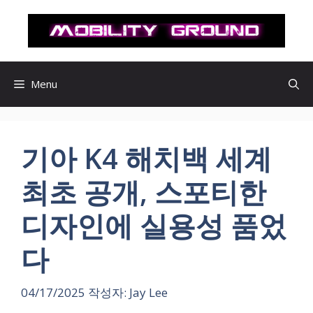
컨
텐
츠
로
건
Menu
너
뛰
기
기아 K4 해치백 세계
최초 공개, 스포티한
디자인에 실용성 품었
다
04/17/2025
작성자:
Jay Lee