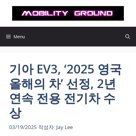
컨
텐
츠
로
건
Menu
너
뛰
기
기아 EV3, ‘2025 영국
올해의 차’ 선정, 2년
연속 전용 전기차 수
상
03/19/2025
작성자:
Jay Lee