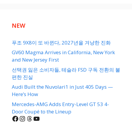
NEW
푸조 9X8이 또 바뀐다, 2027년을 겨냥한 진화
GV60 Magma Arrives in California, New York
and New Jersey First
선택권 잃은 소비자들, 테슬라 FSD 구독 전환의 불
편한 진실
Audi Built the Nuvolari1 in Just 405 Days —
Here’s How
Mercedes-AMG Adds Entry-Level GT 53 4-
Door Coupé to the Lineup
Facebook
Instagram
Threads
YouTube