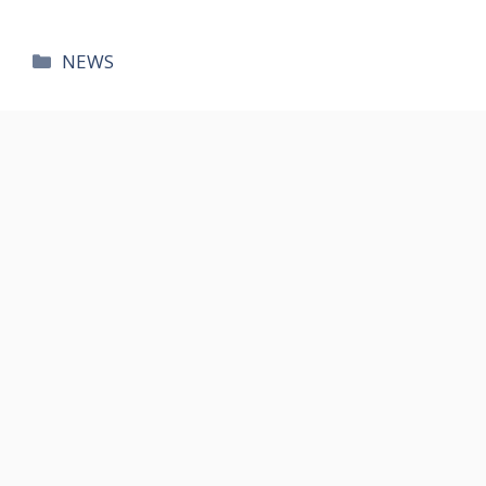
카
NEWS
테
고
리