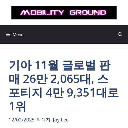
컨
텐
츠
로
건
Menu
너
뛰
기
기아 11월 글로벌 판
매 26만 2,065대, 스
포티지 4만 9,351대로
1위
12/02/2025
작성자:
Jay Lee