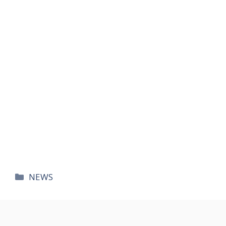
카
NEWS
테
고
리