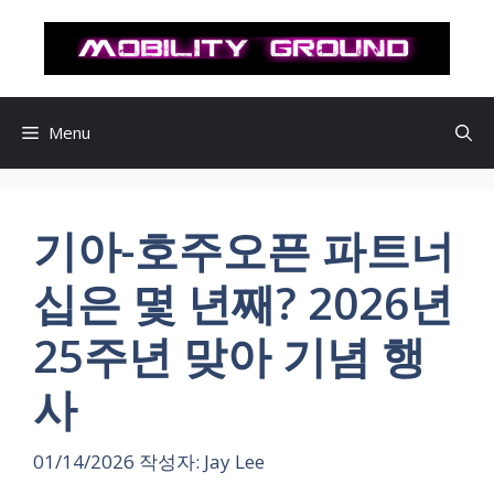
컨
텐
츠
로
건
Menu
너
뛰
기
기아-호주오픈 파트너
십은 몇 년째? 2026년
25주년 맞아 기념 행
사
01/14/2026
작성자:
Jay Lee