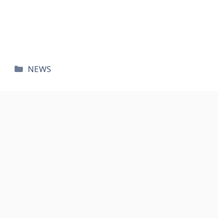
카
NEWS
테
고
리