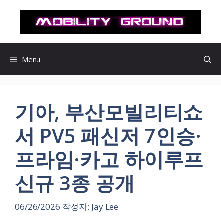
컨
텐
츠
로
건
Menu
너
뛰
기
기아, 부산모빌리티쇼
서 PV5 패신저 7인승·
프라임·카고 하이루프
신규 3종 공개
06/26/2026
작성자:
Jay Lee