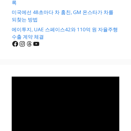
록
미국에선 48초마다 차 훔친, GM 온스타가 차를
되찾는 방법
에이투지, UAE 스페이스42와 110억 원 자율주행
수출 계약 체결
Facebook
Instagram
Threads
YouTube