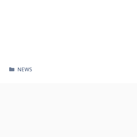
카
NEWS
테
고
리