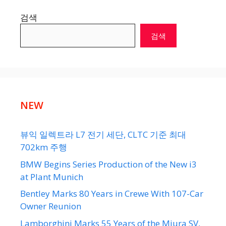
검색
검색
NEW
뷰익 일렉트라 L7 전기 세단, CLTC 기준 최대
702km 주행
BMW Begins Series Production of the New i3
at Plant Munich
Bentley Marks 80 Years in Crewe With 107-Car
Owner Reunion
Lamborghini Marks 55 Years of the Miura SV,