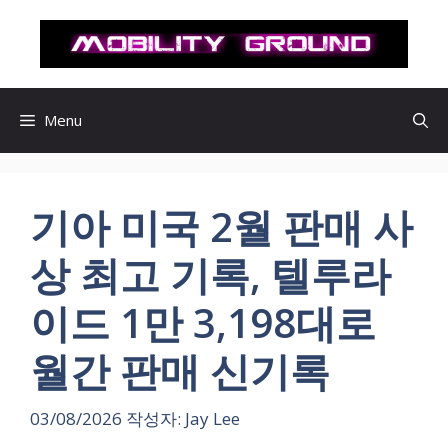
컨
텐
츠
로
건
Menu
너
뛰
기
기아 미국 2월 판매 사
상 최고 기록, 텔루라
이드 1만 3,198대로
월간 판매 신기록
03/08/2026
작성자:
Jay Lee