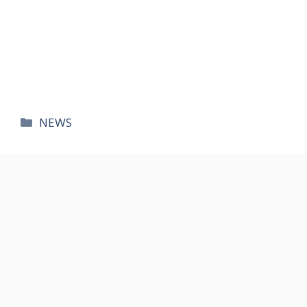
카
NEWS
테
고
리