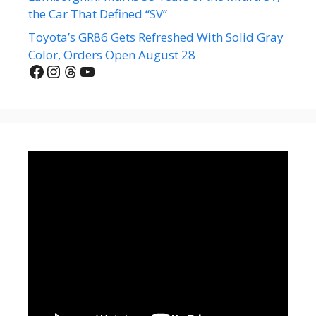
the Car That Defined “SV”
Toyota’s GR86 Gets Refreshed With Solid Gray
Color, Orders Open August 28
Facebook
Instagram
Threads
YouTube