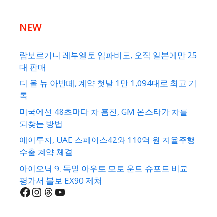
NEW
람보르기니 레부엘토 임파비도, 오직 일본에만 25
대 판매
디 올 뉴 아반떼, 계약 첫날 1만 1,094대로 최고 기
록
미국에선 48초마다 차 훔친, GM 온스타가 차를
되찾는 방법
에이투지, UAE 스페이스42와 110억 원 자율주행
수출 계약 체결
아이오닉 9, 독일 아우토 모토 운트 슈포트 비교
평가서 볼보 EX90 제쳐
Facebook
Instagram
Threads
YouTube