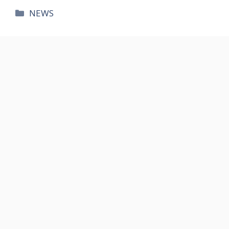
카
NEWS
테
고
리