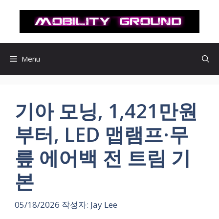
컨
텐
츠
로
건
Menu
너
뛰
기
기아 모닝, 1,421만원
부터, LED 맵램프·무
릎 에어백 전 트림 기
본
05/18/2026
작성자:
Jay Lee