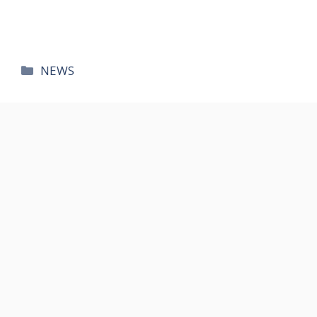
카
NEWS
테
고
리