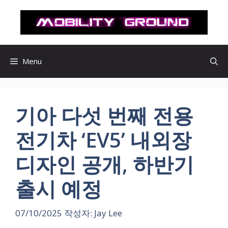
컨
텐
츠
로
건
Menu
너
뛰
기
기아 다섯 번째 전용
전기차 ‘EV5’ 내외장
디자인 공개, 하반기
출시 예정
07/10/2025
작성자:
Jay Lee