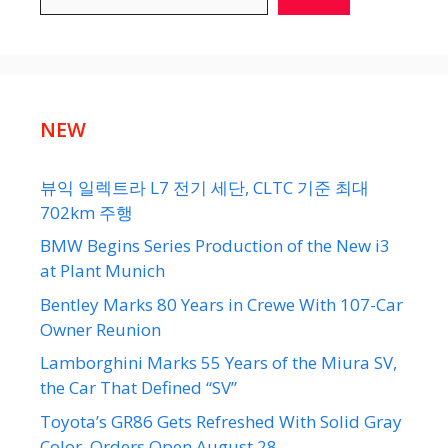
NEW
뷰익 일렉트라 L7 전기 세단, CLTC 기준 최대
702km 주행
BMW Begins Series Production of the New i3
at Plant Munich
Bentley Marks 80 Years in Crewe With 107-Car
Owner Reunion
Lamborghini Marks 55 Years of the Miura SV,
the Car That Defined “SV”
Toyota’s GR86 Gets Refreshed With Solid Gray
Color, Orders Open August 28