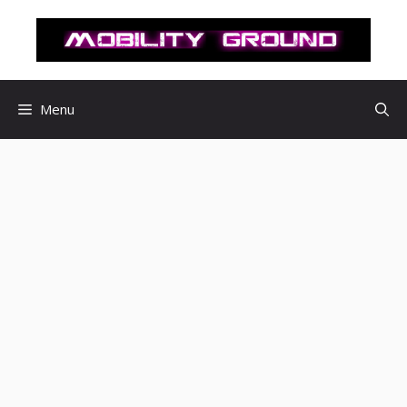
컨
텐
츠
로
건
Menu
너
뛰
기