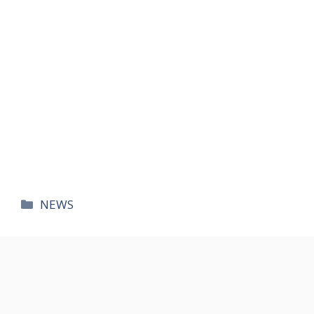
카
NEWS
테
고
리