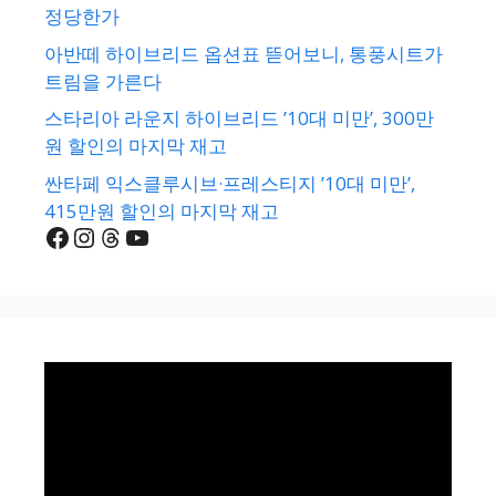
정당한가
아반떼 하이브리드 옵션표 뜯어보니, 통풍시트가
트림을 가른다
스타리아 라운지 하이브리드 ’10대 미만’, 300만
원 할인의 마지막 재고
싼타페 익스클루시브·프레스티지 ’10대 미만’,
415만원 할인의 마지막 재고
Facebook
Instagram
Threads
YouTube