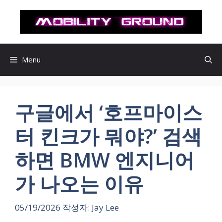
컨
텐
츠
로
건
Menu
너
뛰
기
구글에서 ‘호프마이스
터 킨크가 뭐야?’ 검색
하면 BMW 엔지니어
가 나오는 이유
05/19/2026
작성자:
Jay Lee