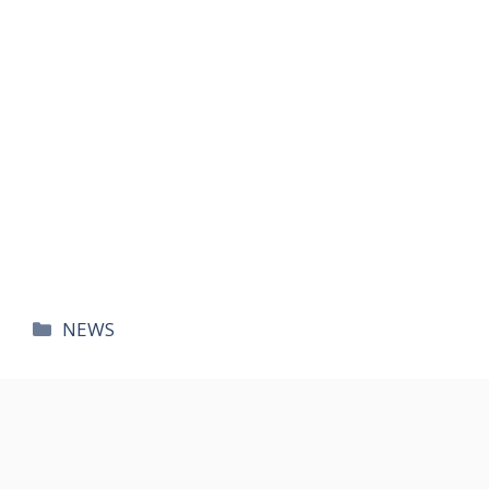
카
NEWS
테
고
리