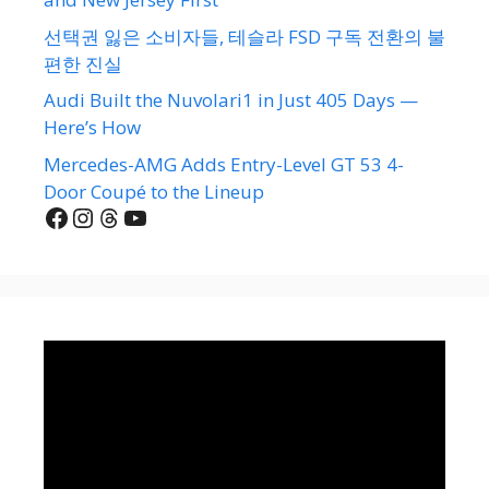
선택권 잃은 소비자들, 테슬라 FSD 구독 전환의 불
편한 진실
Audi Built the Nuvolari1 in Just 405 Days —
Here’s How
Mercedes-AMG Adds Entry-Level GT 53 4-
Door Coupé to the Lineup
Facebook
Instagram
Threads
YouTube