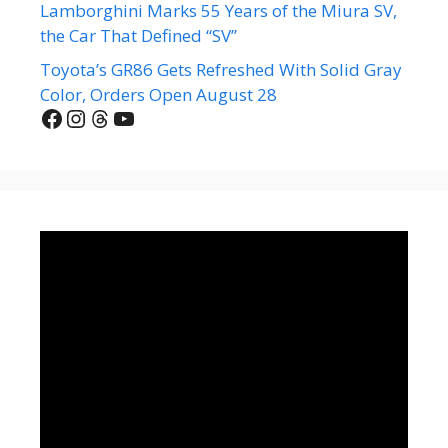
Lamborghini Marks 55 Years of the Miura SV,
the Car That Defined “SV”
Toyota’s GR86 Gets Refreshed With Solid Gray
Color, Orders Open August 28
Facebook
Instagram
Threads
YouTube