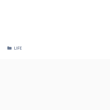
카
LIFE
테
고
리