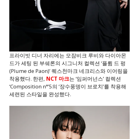
프라이빗 디너 자리에는 모잠비크 루비와 다이아몬
드가 세팅 된 부쉐론의 시그니처 컬렉션 ‘플륌 드 펑
(Plume de Paon)’ 퀘스천마크 네크리스와 이어링을
착용했다. 한편,
NCT 마크
는 ‘임퍼머넌스’ 컬렉션
‘Composition n°’5의 ‘장수풍뎅이 브로치’를 착용해
세련된 스타일을 완성했다.