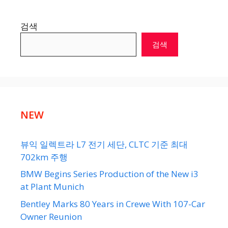
검색
검색
NEW
뷰익 일렉트라 L7 전기 세단, CLTC 기준 최대
702km 주행
BMW Begins Series Production of the New i3
at Plant Munich
Bentley Marks 80 Years in Crewe With 107-Car
Owner Reunion