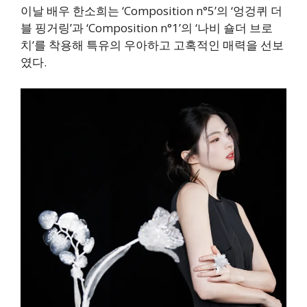
이날 배우 한소희는 ‘Composition n°5’의 ‘엉겅퀴 더
블 핑거링’과 ‘Composition n°1’의 ‘나비 숄더 브로
치’를 착용해 특유의 우아하고 고혹적인 매력을 선보
였다.