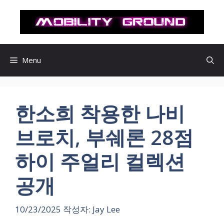
컨
텐
츠
로
건
Menu
너
뛰
기
한소희 착용한 나비
브로치, 부쉐론 28점
하이 주얼리 컬렉션
공개
10/23/2025
작성자:
Jay Lee