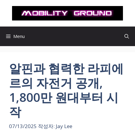
컨
텐
츠
로
건
Menu
너
뛰
기
알핀과 협력한 라피에
르의 자전거 공개,
1,800만 원대부터 시
작
07/13/2025
작성자:
Jay Lee