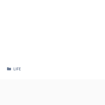
카
LIFE
테
고
리