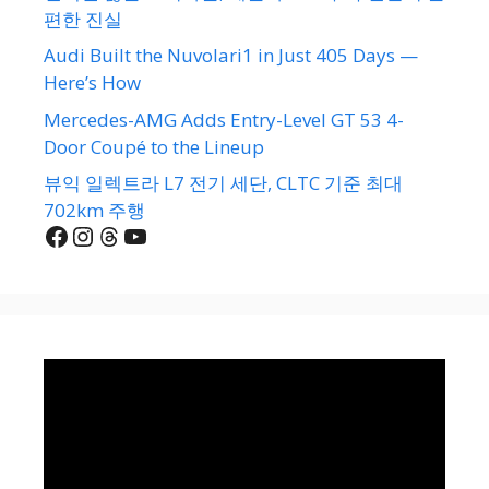
편한 진실
Audi Built the Nuvolari1 in Just 405 Days —
Here’s How
Mercedes-AMG Adds Entry-Level GT 53 4-
Door Coupé to the Lineup
뷰익 일렉트라 L7 전기 세단, CLTC 기준 최대
702km 주행
Facebook
Instagram
Threads
YouTube