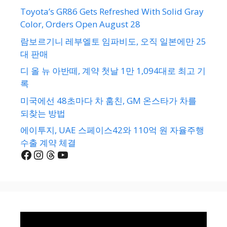
Toyota’s GR86 Gets Refreshed With Solid Gray
Color, Orders Open August 28
람보르기니 레부엘토 임파비도, 오직 일본에만 25
대 판매
디 올 뉴 아반떼, 계약 첫날 1만 1,094대로 최고 기
록
미국에선 48초마다 차 훔친, GM 온스타가 차를
되찾는 방법
에이투지, UAE 스페이스42와 110억 원 자율주행
수출 계약 체결
Facebook
Instagram
Threads
YouTube