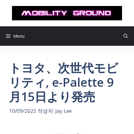
컨
텐
츠
로
건
Menu
너
뛰
기
トヨタ、次世代モビ
リティ, e-Palette 9
月15日より発売
10/09/2025
작성자:
Jay Lee