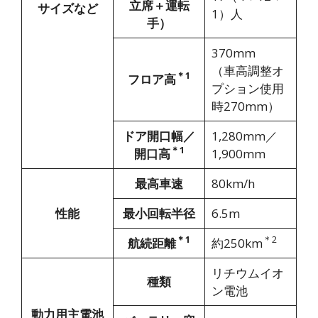
立席＋運転
サイズなど
1）人
手）
370mm
（車高調整オ
＊1
フロア高
プション使用
時270mm）
ドア開口幅／
1,280mm／
＊1
開口高
1,900mm
最高車速
80km/h
性能
最小回転半径
6.5m
＊1
＊2
航続距離
約250km
リチウムイオ
種類
ン電池
動力用主電池