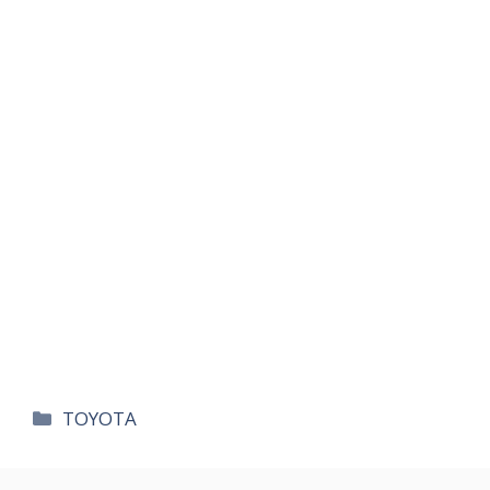
카
TOYOTA
테
고