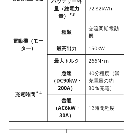
バッテリー容
量（総電力
72.82kWh
＊3
量）
交流同期電動
種類
機
電動機（モー
ター）
最高出力
150kW
最大トルク
266N･m
急速
40分程度（満
（DC90kW・
充電量の約
200A）
80％充電）
＊4
充電時間
普通
（AC6kW・
12時間程度
30A）