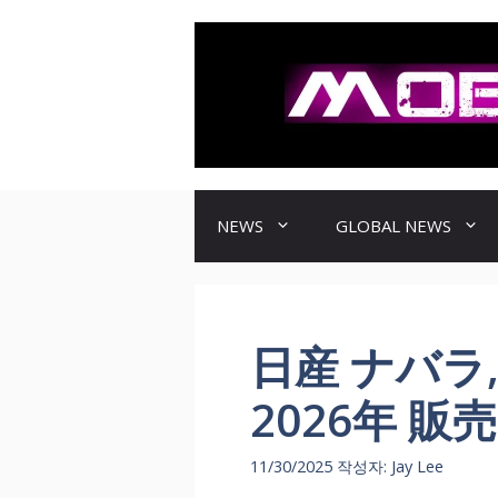
컨
텐
츠
로
건
너
뛰
기
NEWS
GLOBAL NEWS
日産 ナバラ
2026年 販
11/30/2025
작성자:
Jay Lee