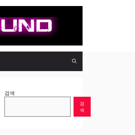
검색
검
색