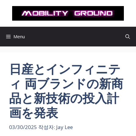
컨
텐
츠
로
건
Menu
너
뛰
기
日産とインフィニテ
ィ 両ブランドの新商
品と新技術の投入計
画を発表
03/30/2025
작성자:
Jay Lee