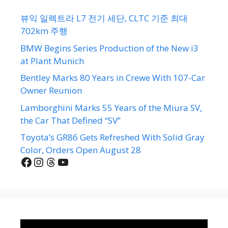
뷰익 일렉트라 L7 전기 세단, CLTC 기준 최대
702km 주행
BMW Begins Series Production of the New i3
at Plant Munich
Bentley Marks 80 Years in Crewe With 107-Car
Owner Reunion
Lamborghini Marks 55 Years of the Miura SV,
the Car That Defined “SV”
Toyota’s GR86 Gets Refreshed With Solid Gray
Color, Orders Open August 28
Facebook
Instagram
Threads
YouTube