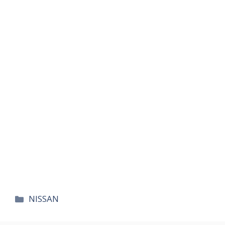
카
NISSAN
테
고