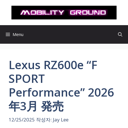
컨
텐
츠
로
건
Menu
너
뛰
기
Lexus RZ600e “F
SPORT
Performance” 2026
年3月 発売
12/25/2025
작성자:
Jay Lee