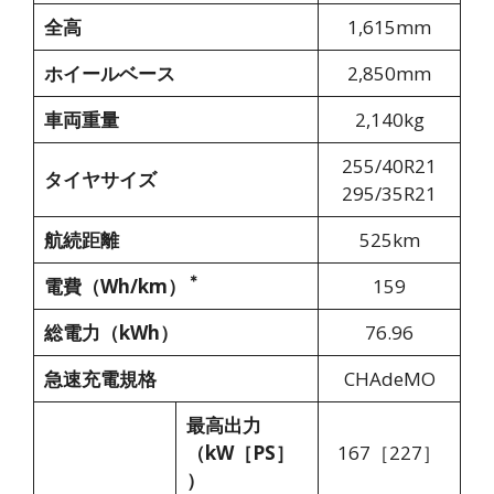
全高
1,615mm
ホイールベース
2,850mm
車両重量
2,140kg
255/40R21
タイヤサイズ
295/35R21
航続距離
525km
＊
電費（Wh/km）
159
総電力（kWh）
76.96
急速充電規格
CHAdeMO
最高出力
（kW［PS］
167［227］
）