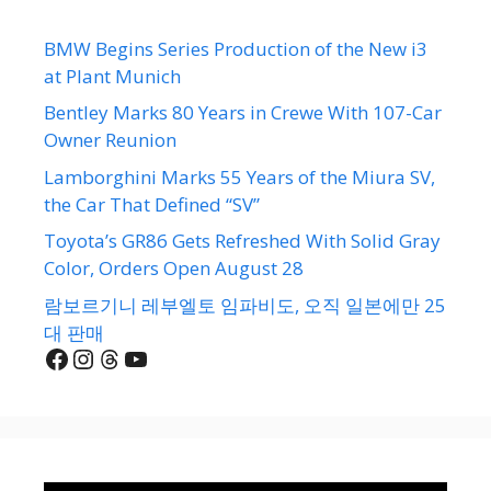
BMW Begins Series Production of the New i3
at Plant Munich
Bentley Marks 80 Years in Crewe With 107-Car
Owner Reunion
Lamborghini Marks 55 Years of the Miura SV,
the Car That Defined “SV”
Toyota’s GR86 Gets Refreshed With Solid Gray
Color, Orders Open August 28
람보르기니 레부엘토 임파비도, 오직 일본에만 25
대 판매
Facebook
Instagram
Threads
YouTube