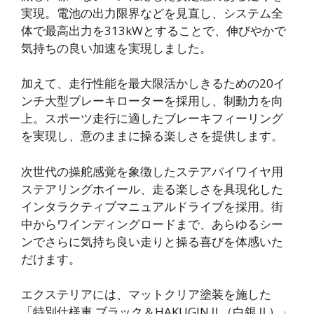
実現。電池の出力限界などを見直し、システム全
体で最高出力を313kWとすることで、伸びやかで
気持ちの良い加速を実現しました。
加えて、走行性能を最大限活かしきるための20イ
ンチ大型ブレーキローターを採用し、制動力を向
上。スポーツ走行に適したブレーキフィーリング
を実現し、意のままに操る楽しさを提供します。
次世代の操舵感覚を象徴したステアバイワイヤ用
ステアリングホイール、走る楽しさを具現化した
インタラクティブマニュアルドライブを採用。街
中からワインディングロードまで、あらゆるシー
ンでさらに気持ち良い走りと操る喜びを体感いた
だけます。
エクステリアには、マットクリア塗装を施した
「特別仕様車 ブラック＆HAKUGINⅡ（白銀Ⅱ）」