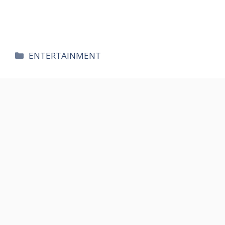
카
ENTERTAINMENT
테
고
리