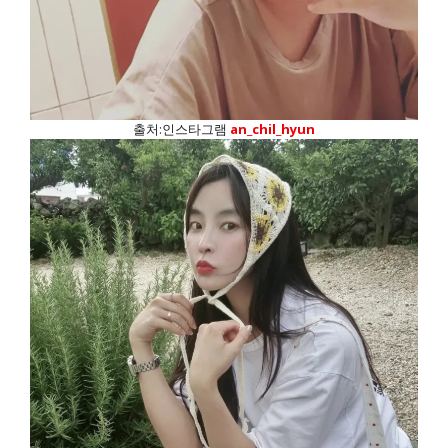
출처:인스타그램
an_chil_hyun