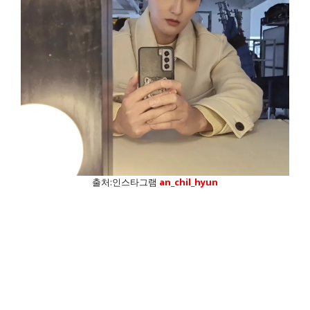
출처:인스타그램
an_chil_hyun