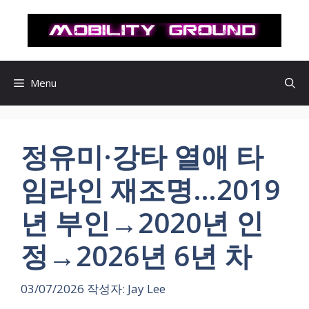
컨
텐
츠
로
건
Menu
너
뛰
기
정유미·강타 열애 타
임라인 재조명…2019
년 부인→2020년 인
정→2026년 6년 차
03/07/2026
작성자:
Jay Lee