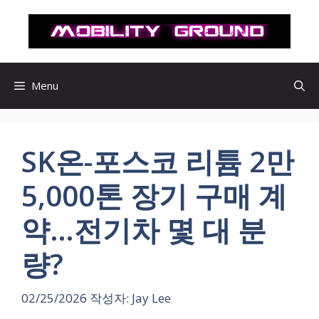
컨
텐
츠
로
건
Menu
너
뛰
기
SK온-포스코 리튬 2만
5,000톤 장기 구매 계
약…전기차 몇 대 분
량?
02/25/2026
작성자:
Jay Lee