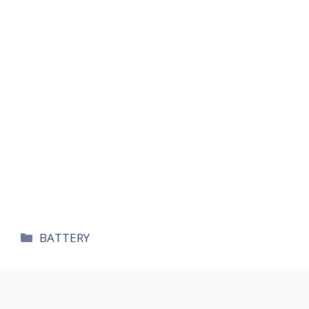
카
BATTERY
테
고
리