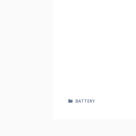
카
BATTERY
테
고
리