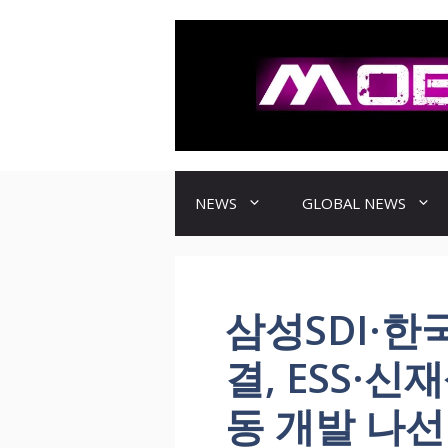
컨
텐
츠
로
건
너
뛰
기
NEWS
GLOBAL NEWS
삼성SDI·한
결, ESS·
동 개발 나