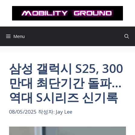
컨
텐
츠
로
건
Menu
너
뛰
기
삼성 갤럭시 S25, 300
만대 최단기간 돌파…
역대 S시리즈 신기록
08/05/2025
작성자:
Jay Lee