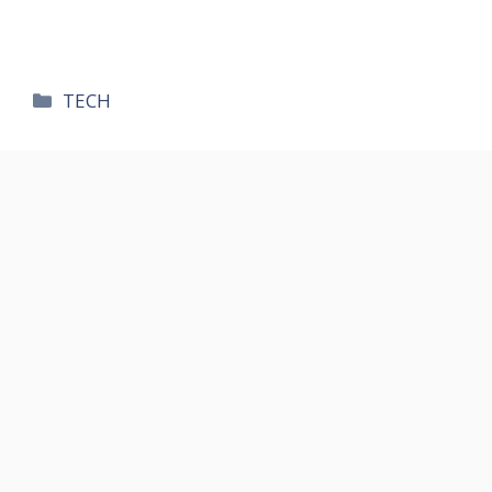
카
TECH
테
고
리