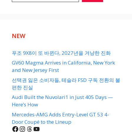
NEW
푸조 9X8이 또 바뀐다, 2027년을 겨냥한 진화
GV60 Magma Arrives in California, New York
and New Jersey First
선택권 잃은 소비자들, 테슬라 FSD 구독 전환의 불
편한 진실
Audi Built the Nuvolari1 in Just 405 Days —
Here’s How
Mercedes-AMG Adds Entry-Level GT 53 4-
Door Coupé to the Lineup
Facebook
Instagram
Threads
YouTube