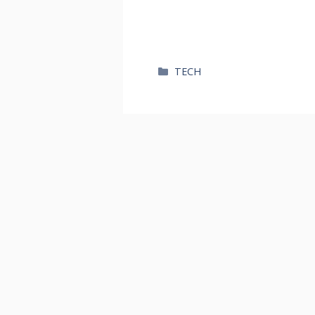
카
TECH
테
고
리