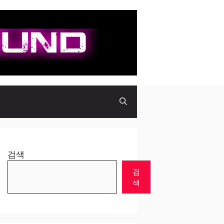
검색
검
색