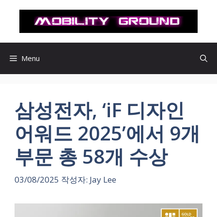
컨
텐
츠
로
건
Menu
너
뛰
기
삼성전자, ‘iF 디자인
어워드 2025’에서 9개
부문 총 58개 수상
03/08/2025
작성자:
Jay Lee