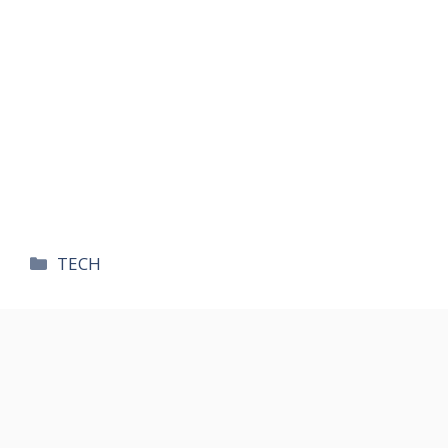
카
TECH
테
고
리