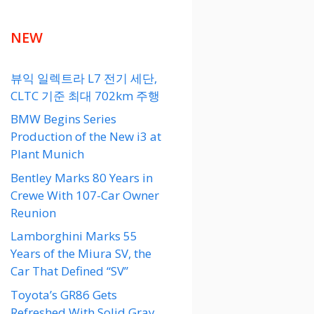
NEW
뷰익 일렉트라 L7 전기 세단,
CLTC 기준 최대 702km 주행
BMW Begins Series
Production of the New i3 at
Plant Munich
Bentley Marks 80 Years in
Crewe With 107-Car Owner
Reunion
Lamborghini Marks 55
Years of the Miura SV, the
Car That Defined “SV”
Toyota’s GR86 Gets
Refreshed With Solid Gray