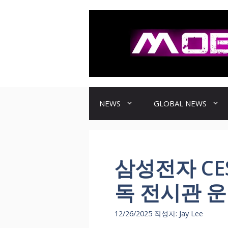
컨
텐
츠
로
건
너
뛰
기
NEWS
GLOBAL NEWS
삼성전자 CES
독 전시관 운
12/26/2025
작성자:
Jay Lee