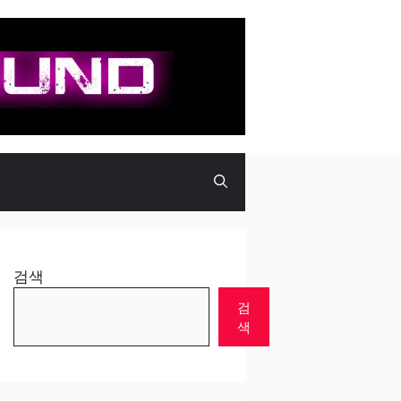
검색
검
색