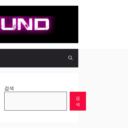
검색
검
색