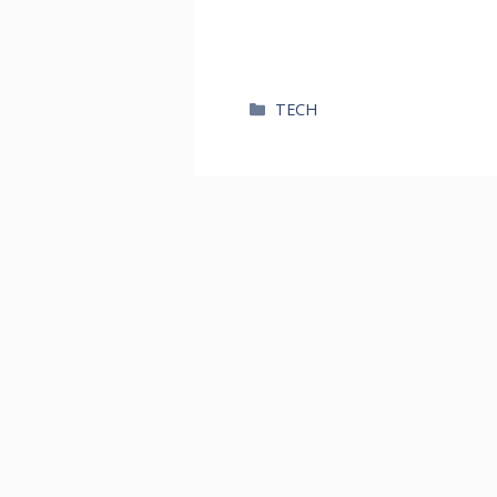
카
TECH
테
고
리