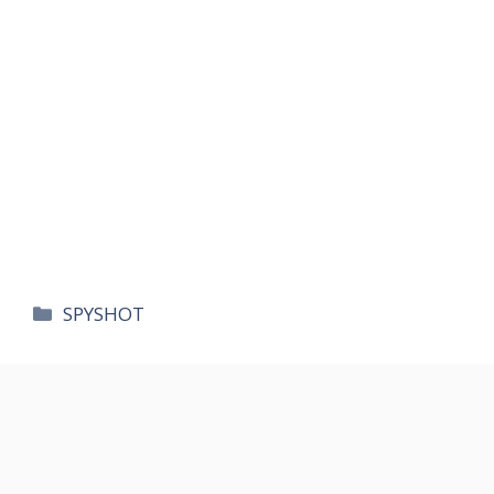
카
SPYSHOT
테
고
리