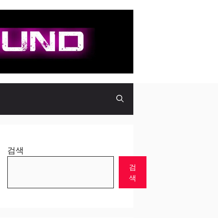
검색
검
색