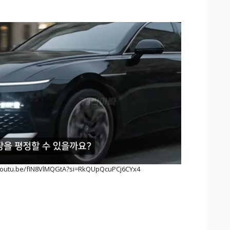
outu.be/fIN8VlMQGtA?si=RkQUpQcuPCj6CYx4