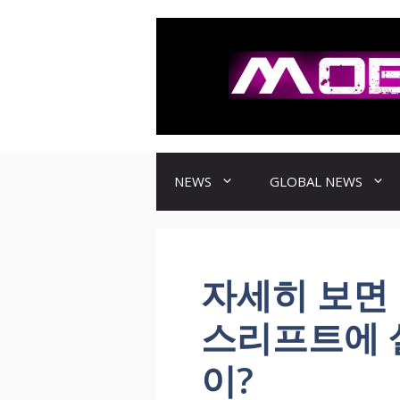
컨
텐
츠
로
건
너
뛰
기
NEWS
GLOBAL NEWS
자세히 보면 
스리프트에 
이?