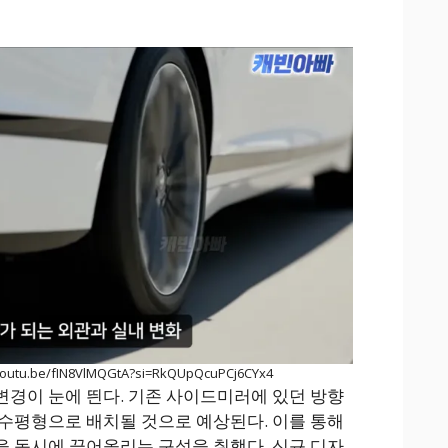
outu.be/fIN8VlMQGtA?si=RkQUpQcuPCj6CYx4
경이 눈에 띈다. 기존 사이드미러에 있던 방향
수평형으로 배치될 것으로 예상된다. 이를 통해
 동시에 끌어올리는 구성을 취했다. 신규 디자