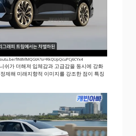
outu.be/fIN8VlMQGtA?si=RkQUpQcuPCj6CYx4
가니쉬가 더해져 입체감과 고급감을 동시에 강화
 정제해 미래지향적 이미지를 강조한 점이 특징