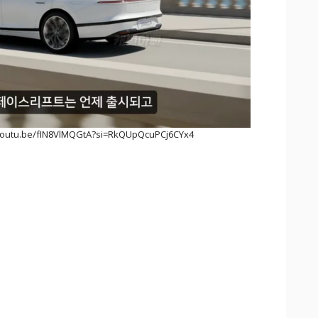
outu.be/fIN8VlMQGtA?si=RkQUpQcuPCj6CYx4