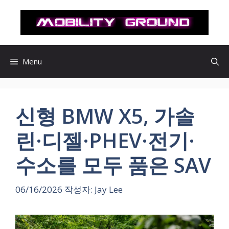
컨
텐
츠
로
건
Menu
너
뛰
기
신형 BMW X5, 가솔
린·디젤·PHEV·전기·
수소를 모두 품은 SAV
06/16/2026
작성자:
Jay Lee