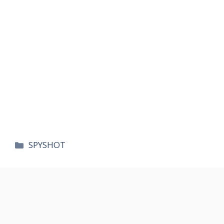
카
SPYSHOT
테
고
리