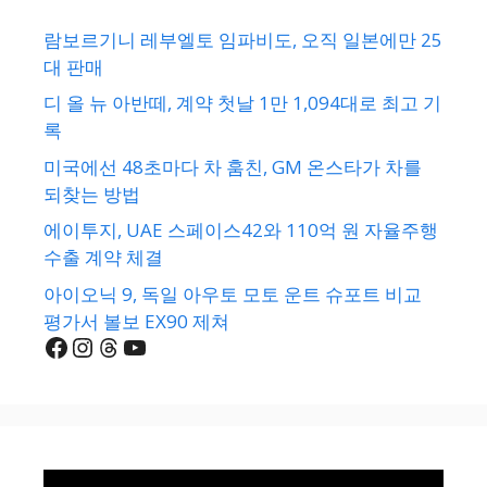
람보르기니 레부엘토 임파비도, 오직 일본에만 25
대 판매
디 올 뉴 아반떼, 계약 첫날 1만 1,094대로 최고 기
록
미국에선 48초마다 차 훔친, GM 온스타가 차를
되찾는 방법
에이투지, UAE 스페이스42와 110억 원 자율주행
수출 계약 체결
아이오닉 9, 독일 아우토 모토 운트 슈포트 비교
평가서 볼보 EX90 제쳐
Facebook
Instagram
Threads
YouTube