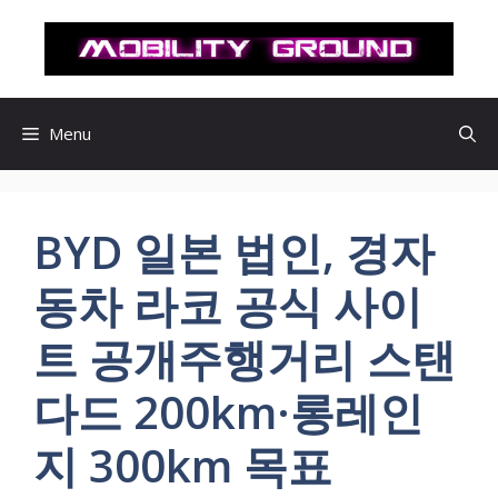
컨
텐
츠
로
건
Menu
너
뛰
기
BYD 일본 법인, 경자
동차 라코 공식 사이
트 공개주행거리 스탠
다드 200km·롱레인
지 300km 목표