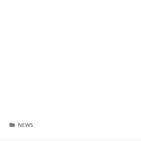
카
NEWS
테
고