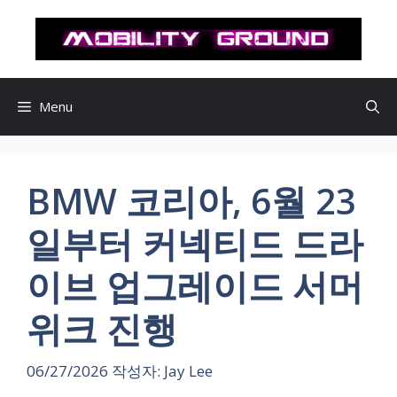
컨
텐
츠
로
건
Menu
너
뛰
기
BMW 코리아, 6월 23
일부터 커넥티드 드라
이브 업그레이드 서머
위크 진행
06/27/2026
작성자:
Jay Lee