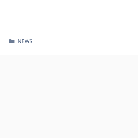
카
NEWS
테
고
리