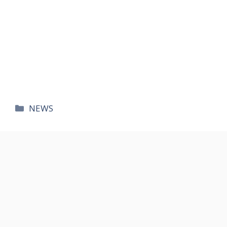
카
NEWS
테
고
리