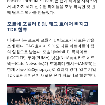
Porsche Formula E Team)은 전기 레이싱 시리즈에
서 세 가지 세계 선수권 타이틀을 모두 획득한 첫 번
째 팀으로 역사를 만들었다.
포르쉐 포뮬러 E 팀, 태그 호이어 빠지고
TDK 합류
이제부터는 포르쉐 포뮬러 E 팀으로서 새로운 장을
쓰게 된다. TAG 호이어 외에도 다른 파트너들이 팀
의 일원으로 남는다. 모빌1(Mobil 1), 록타이트
(LOCTITE), 푸마(PUMA), 넷앱(NetApp), 카토 네트
웍스(Cato Networks)가 포함되며 앤시스(ANSYS)는
현재 시놉시스(Synopsys)로 알려져 있다. 일본 기업
TDK 코퍼레이션이 새로운 온카 파트너로 합류한다.