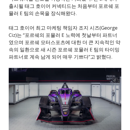
출시될 태그 호이어 커넥티드는 처음부터 포르쉐 포
뮬러 E 팀의 손목을 장식해왔다.
태그 호이어 최고 마케팅 책임자 조지 시즈(George
Ciz)는 “포르쉐의 포뮬러 E 노력에 첫날부터 파트너
였으며 포르쉐 모터스포츠에 대한 더 큰 지속적인 약
속의 일환으로 새 시즌 포르쉐 포뮬러 E 팀의 타이밍
파트너로 계속 남게 되어 매우 기쁘다”고 밝혔다.