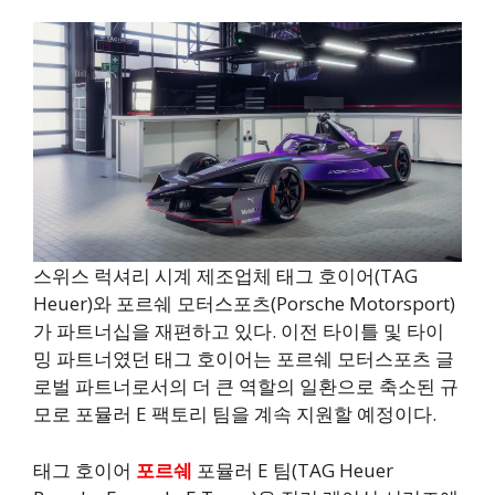
스위스 럭셔리 시계 제조업체 태그 호이어(TAG
Heuer)와 포르쉐 모터스포츠(Porsche Motorsport)
가 파트너십을 재편하고 있다. 이전 타이틀 및 타이
밍 파트너였던 태그 호이어는 포르쉐 모터스포츠 글
로벌 파트너로서의 더 큰 역할의 일환으로 축소된 규
모로 포뮬러 E 팩토리 팀을 계속 지원할 예정이다.
태그 호이어
포르쉐
포뮬러 E 팀(TAG Heuer