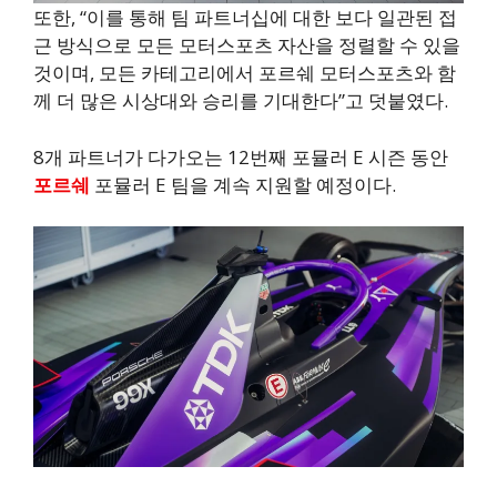
또한, “이를 통해 팀 파트너십에 대한 보다 일관된 접
근 방식으로 모든 모터스포츠 자산을 정렬할 수 있을
것이며, 모든 카테고리에서 포르쉐 모터스포츠와 함
께 더 많은 시상대와 승리를 기대한다”고 덧붙였다.
8개 파트너가 다가오는 12번째 포뮬러 E 시즌 동안
포르쉐
포뮬러 E 팀을 계속 지원할 예정이다.