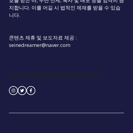
호를 받는 바, 무단 전제, 복사 및 배포 등을 엄격히 금
지합니다. 이를 어길 시 법적인 제재를 받을 수 있습
니다.
콘텐츠 제휴 및 보도자료 제공 :
seinedreamer@naver.com
Contact :
seinedreamer@naver.com