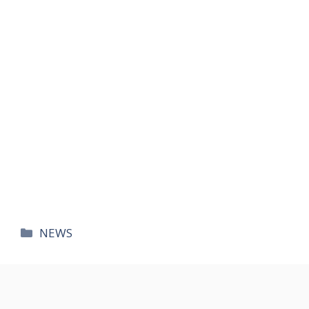
카
NEWS
테
고
리