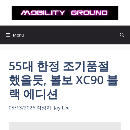
컨
텐
츠
로
건
Menu
너
뛰
기
55대 한정 조기품절
했을듯, 볼보 XC90 블
랙 에디션
05/13/2026
작성자:
Jay Lee