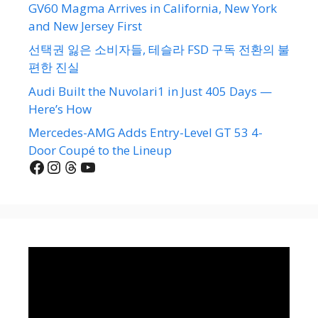
GV60 Magma Arrives in California, New York
and New Jersey First
선택권 잃은 소비자들, 테슬라 FSD 구독 전환의 불
편한 진실
Audi Built the Nuvolari1 in Just 405 Days —
Here’s How
Mercedes-AMG Adds Entry-Level GT 53 4-
Door Coupé to the Lineup
Facebook
Instagram
Threads
YouTube