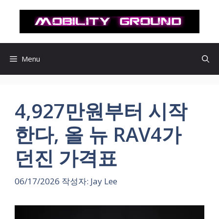
컨
텐
츠
로
건
Menu
너
뛰
기
4,927만원부터 시작
한다, 올 뉴 RAV4가
던진 가격표
06/17/2026
작성자:
Jay Lee