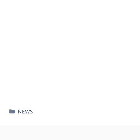
카
NEWS
테
고
리