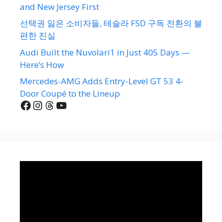
and New Jersey First
선택권 잃은 소비자들, 테슬라 FSD 구독 전환의 불
편한 진실
Audi Built the Nuvolari1 in Just 405 Days —
Here’s How
Mercedes-AMG Adds Entry-Level GT 53 4-
Door Coupé to the Lineup
Facebook
Instagram
Threads
YouTube