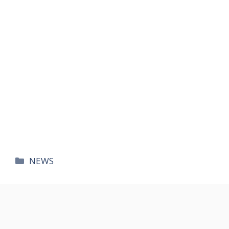
카
NEWS
테
고
리