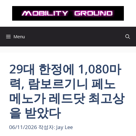
컨
텐
츠
로
건
Menu
너
뛰
기
29대 한정에 1,080마
력, 람보르기니 페노
메노가 레드닷 최고상
을 받았다
06/11/2026
작성자:
Jay Lee