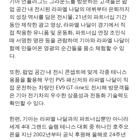
기아 언플러그드 그라운드를 방문하는 고객들은 팝
업 공간 내 전시된 라파엘 나달의 데뷔부터 은퇴까지
의 성장 역사를 담은 전시물, 21년의 파트너십 기간
동안 제작한 광고 영상, 라파엘 나달이 경기에서 직
접 착용한 유니폼 및 운동화, 파트너십 연장 조인식
때 서명한 명판 등을 관람하며 기아와 라파엘 나달이
함께 만들어온 영광의 순간들을 몸소 체험할 수 있
다.
또한, 팝업 공간 내 전시 콘셉트에 맞게 각종 테니스
용품을 활용해 꾸민 PV5 패신저와 라파엘 나달이 직
접 운전하는 차량인 EV9 GT-line도 전시해 방문객들
은 기아 전기차의 우수한 상품성과 전동화 기술력도
확인할 수 있다.
한편, 기아는 라파엘 나달과의 파트너십뿐만 아니라
세계 4대 그랜드 슬램 테니스 대회 중 하나인 호주오
픈을 지난 2002년부터 공식 후원해 올해로 24주년