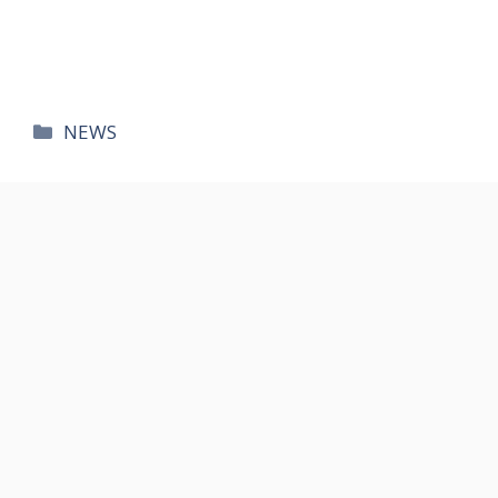
카
NEWS
테
고
리