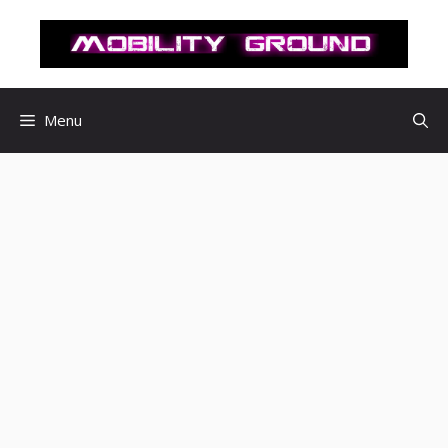
컨
텐
츠
로
건
Menu
너
뛰
기