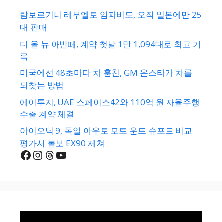
람보르기니 레부엘토 임파비도, 오직 일본에만 25
대 판매
디 올 뉴 아반떼, 계약 첫날 1만 1,094대로 최고 기
록
미국에선 48초마다 차 훔친, GM 온스타가 차를
되찾는 방법
에이투지, UAE 스페이스42와 110억 원 자율주행
수출 계약 체결
아이오닉 9, 독일 아우토 모토 운트 슈포트 비교
평가서 볼보 EX90 제쳐
Facebook
Instagram
Threads
YouTube