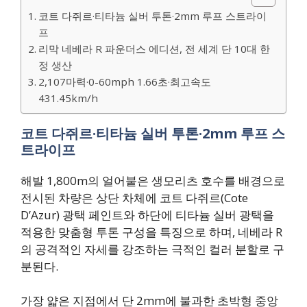
코트 다쥐르·티타늄 실버 투톤·2mm 루프 스트라이
프
리막 네베라 R 파운더스 에디션, 전 세계 단 10대 한
정 생산
2,107마력·0-60mph 1.66초·최고속도
431.45km/h
코트 다쥐르·티타늄 실버 투톤·2mm 루프 스
트라이프
해발 1,800m의 얼어붙은 생모리츠 호수를 배경으로
전시된 차량은 상단 차체에 코트 다쥐르(Cote
D’Azur) 광택 페인트와 하단에 티타늄 실버 광택을
적용한 맞춤형 투톤 구성을 특징으로 하며, 네베라 R
의 공격적인 자세를 강조하는 극적인 컬러 분할로 구
분된다.
가장 얇은 지점에서 단 2mm에 불과한 초박형 중앙