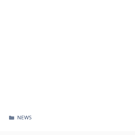
카
NEWS
테
고