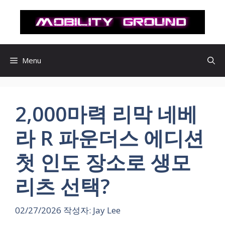
컨
텐
츠
로
건
Menu
너
뛰
기
2,000마력 리막 네베
라 R 파운더스 에디션
첫 인도 장소로 생모
리츠 선택?
02/27/2026
작성자:
Jay Lee