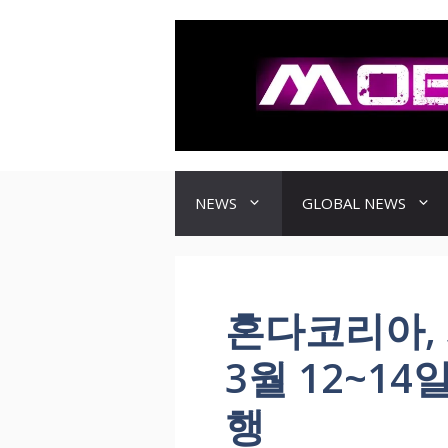
컨
텐
츠
로
건
너
뛰
기
NEWS
GLOBAL NEWS
혼다코리아, 
3월 12~14
행