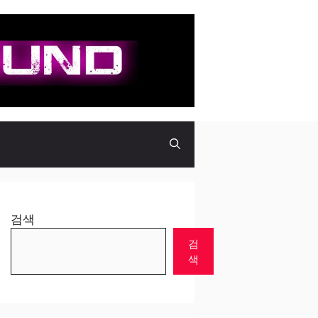
검색
검
색