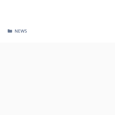
카
NEWS
테
고
리