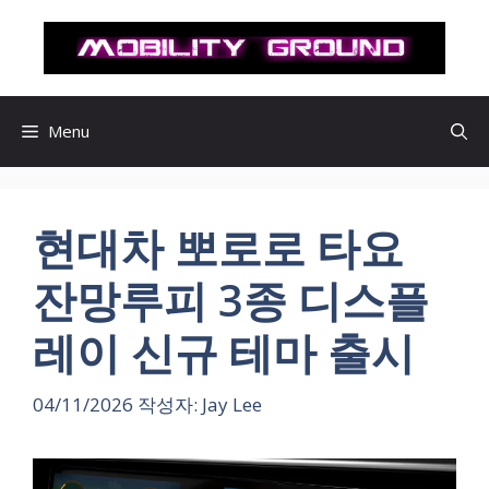
컨
텐
츠
로
건
Menu
너
뛰
기
현대차 뽀로로 타요
잔망루피 3종 디스플
레이 신규 테마 출시
04/11/2026
작성자:
Jay Lee