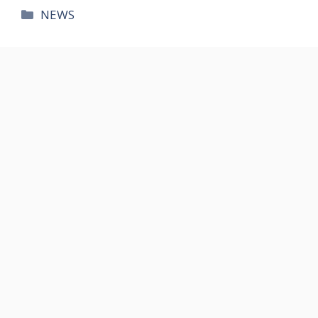
카
NEWS
테
고
리