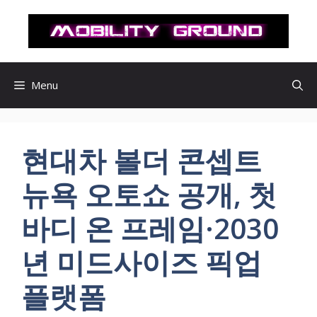
컨
텐
츠
로
건
Menu
너
뛰
기
현대차 볼더 콘셉트
뉴욕 오토쇼 공개, 첫
바디 온 프레임·2030
년 미드사이즈 픽업
플랫폼