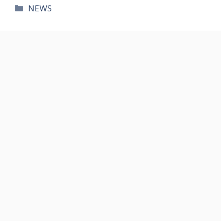
카
NEWS
테
고
리