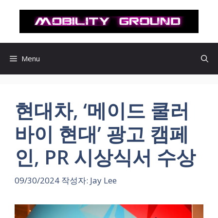
컨
텐
츠
로
건
Menu
너
뛰
기
현대차, ‘메이드 쿨러
바이 현대’ 광고 캠페
인, PR 시상식서 수상
09/30/2024
작성자:
Jay Lee