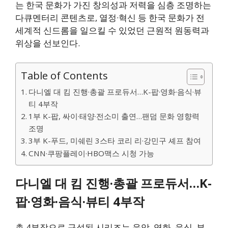
는 한국 문화가 가진 창의성과 저력을 심층 조명하는
다큐멘터리 콘텐츠로, 열정·혁신 등 한국 문화가 전
세계적 신드롬을 일으킬 수 있었던 근원적 원동력과
위상을 선보인다.
Table of Contents
다니엘 대 킴 진행·총괄 프로듀서…K-팝·영화·음식·뷰
티 4부작
1부 K-팝, 싸이·태양·전소미 출연…팬덤 문화 영향력
조명
3부 K-푸드, 미쉐린 3스타 코리 리·강민구 셰프 참여
CNN·쿠팡플레이·HBO맥스 시청 가능
다니엘 대 킴 진행·총괄 프로듀서…K-
팝·영화·음식·뷰티 4부작
총 4부작으로 구성된 시리즈는 음악, 영화, 음식, 뷰