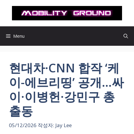
컨
텐
츠
로
건
Menu
너
뛰
기
현대차·CNN 합작 ‘케
이-에브리띵’ 공개…싸
이·이병헌·강민구 총
출동
05/12/2026
작성자:
Jay Lee