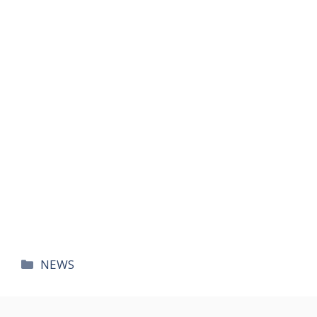
카
NEWS
테
고
리