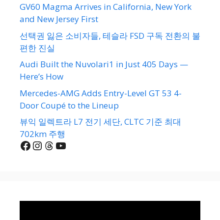
GV60 Magma Arrives in California, New York
and New Jersey First
선택권 잃은 소비자들, 테슬라 FSD 구독 전환의 불
편한 진실
Audi Built the Nuvolari1 in Just 405 Days —
Here’s How
Mercedes-AMG Adds Entry-Level GT 53 4-
Door Coupé to the Lineup
뷰익 일렉트라 L7 전기 세단, CLTC 기준 최대
702km 주행
Facebook
Instagram
Threads
YouTube