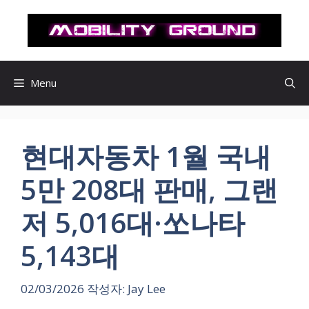
컨
텐
츠
로
건
Menu
너
뛰
기
현대자동차 1월 국내
5만 208대 판매, 그랜
저 5,016대·쏘나타
5,143대
02/03/2026
작성자:
Jay Lee