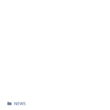
카
NEWS
테